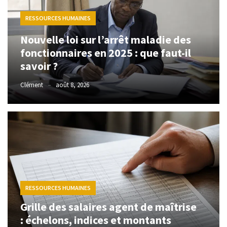
savoir
?
RESSOURCES HUMAINES
Grille
Nouvelle loi sur l’arrêt maladie des
des
fonctionnaires en 2025 : que faut-il
salaires
savoir ?
agent
de
Clément
août 8, 2026
maîtrise
:
échelons,
indices
et
montants
Y
RESSOURCES HUMAINES
a-
Grille des salaires agent de maîtrise
t-
il
: échelons, indices et montants