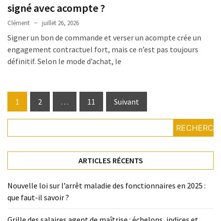
signé avec acompte ?
Clément
juillet 26, 2026
Signer un bon de commande et verser un acompte crée un
engagement contractuel fort, mais ce n’est pas toujours
définitif. Selon le mode d’achat, le
Pagination
1
2
…
11
Suivant
des
RECHERCH
publications
ARTICLES RÉCENTS
Nouvelle loi sur l’arrêt maladie des fonctionnaires en 2025 :
que faut-il savoir ?
Grille des salaires agent de maîtrise : échelons, indices et