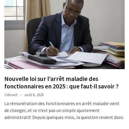
travail
:
combien
de
temps
et
quelles
démarches
?
MDPH
Nouvelle loi sur l’arrêt maladie des
et
impôt
fonctionnaires en 2025 : que faut-il savoir ?
sur
Clément
août 8, 2026
le
La rémunération des fonctionnaires en arrêt maladie vient
revenu
de changer, et ce n’est pas un simple ajustement
:
administratif. Depuis quelques mois, la question revient dans
quels
avantages