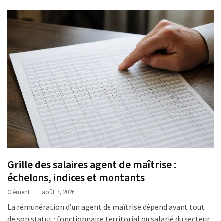
fiscaux
et
comment
les
déclarer
?
MOST
USED
CATEGORIES
Métiers
(54)
Grille des salaires agent de maîtrise :
échelons, indices et montants
Ressources
humaines
Clément
août 7, 2026
(26)
La rémunération d’un agent de maîtrise dépend avant tout
de son statut : fonctionnaire territorial ou salarié du secteur