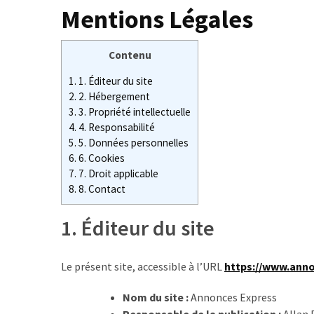
?
Mentions Légales
Fissure
du
Contenu
tendon
1.
1. Éditeur du site
du
2.
2. Hébergement
coude
3.
3. Propriété intellectuelle
et
4.
4. Responsabilité
arrêt
5.
5. Données personnelles
de
6.
6. Cookies
travail
7.
7. Droit applicable
:
8.
8. Contact
combien
de
1. Éditeur du site
temps
et
Le présent site, accessible à l’URL
https://www.ann
quelles
démarches
Nom du site :
Annonces Express
?
Responsable de la publication :
Allan P