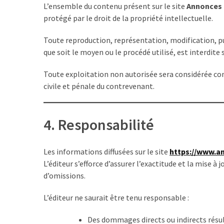
salaires
L’ensemble du contenu présent sur le site
Annonces 
dans
protégé par le droit de la propriété intellectuelle.
la
Toute reproduction, représentation, modification, pu
métallurgie
que soit le moyen ou le procédé utilisé, est interdite 
:
comment
Toute exploitation non autorisée sera considérée co
lire
civile et pénale du contrevenant.
les
SMH
2026
4. Responsabilité
Travail
à
Les informations diffusées sur le site
https://www.a
domicile
L’éditeur s’efforce d’assurer l’exactitude et la mise à
en
d’omissions.
emballage
et
L’éditeur ne saurait être tenu responsable :
mise
sous
Des dommages directs ou indirects résulta