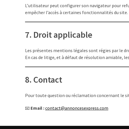
L’utilisateur peut configurer son navigateur pour ref
Business
empêcher l’accès à certaines fonctionnalités du site.
(10)
Uncategorized
7. Droit applicable
(7)
Entreprises
Les présentes mentions légales sont régies par le dro
(6)
En cas de litige, et à défaut de résolution amiable, l
8. Contact
Pour toute question ou réclamation concernant le sit
📧
Email :
contact@annoncesexpress.com