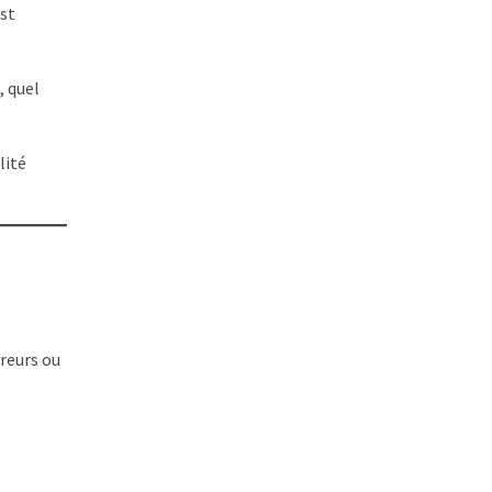
est
, quel
lité
rreurs ou