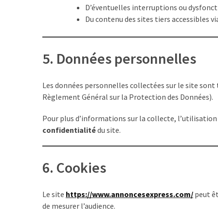
pli
D’éventuelles interruptions ou dysfonc
:
Du contenu des sites tiers accessibles vi
offres
légitimes
ou
5. Données personnelles
arnaques
?
Les données personnelles collectées sur le site son
Règlement Général sur la Protection des Données).
MOST
Pour plus d’informations sur la collecte, l’utilisati
USED
CATEGORIES
confidentialité
du site.
Métiers
6. Cookies
(54)
Ressources
Le site
https://www.annoncesexpress.com/
peut êt
humaines
de mesurer l’audience.
(24)