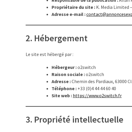
Propriétaire du site :
K. Media Limited 
MDPH
Adresse e-mail :
contact@annoncesexp
et
impôt
sur
2. Hébergement
le
revenu
:
Le site est hébergé par :
quels
avantages
Hébergeur :
o2switch
fiscaux
Raison sociale :
o2switch
et
Adresse :
Chemin des Pardiaux, 63000 C
comment
Téléphone :
+33 (0)4 44 44 60 40
les
Site web :
https://www.o2switch.fr
déclarer
?
3. Propriété intellectuelle
Grille
des