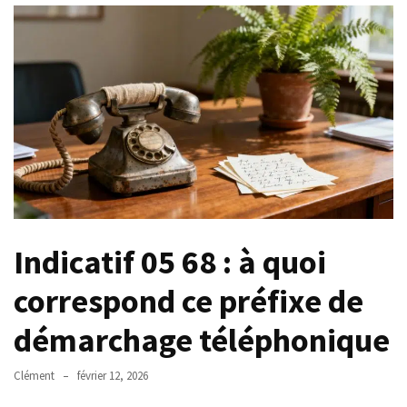
savoir
?
Grille
des
salaires
agent
de
maîtrise
:
échelons,
indices
Indicatif 05 68 : à quoi
et
montants
correspond ce préfixe de
Y
démarchage téléphonique
a-
t-
Clément
février 12, 2026
il