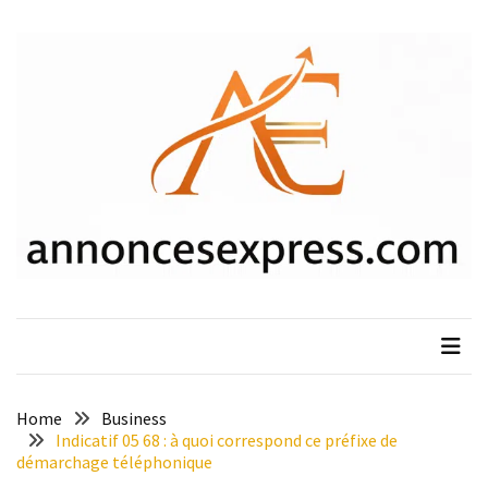
Skip
Skip
to
to
content
content
ARTICLES
RÉCENTS
Nouvelle
loi
sur
l’arrêt
maladie
des
fonctionnaires
en
2025
:
que
Home
Business
faut-
Indicatif 05 68 : à quoi correspond ce préfixe de
démarchage téléphonique
il