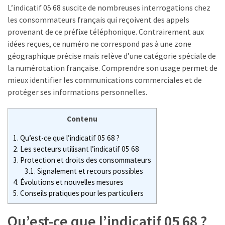
un
L’indicatif 05 68 suscite de nombreuses interrogations chez
âge
les consommateurs français qui reçoivent des appels
limite
provenant de ce préfixe téléphonique. Contrairement aux
pour
idées reçues, ce numéro ne correspond pas à une zone
se
géographique précise mais relève d’une catégorie spéciale de
porter
la numérotation française. Comprendre son usage permet de
garant
mieux identifier les communications commerciales et de
d’une
protéger ses informations personnelles.
location
?
Contenu
Fissure
1.
Qu’est-ce que l’indicatif 05 68 ?
du
2.
Les secteurs utilisant l’indicatif 05 68
tendon
3.
Protection et droits des consommateurs
du
3.1.
Signalement et recours possibles
coude
4.
Évolutions et nouvelles mesures
5.
Conseils pratiques pour les particuliers
et
arrêt
Qu’est-ce que l’indicatif 05 68 ?
de