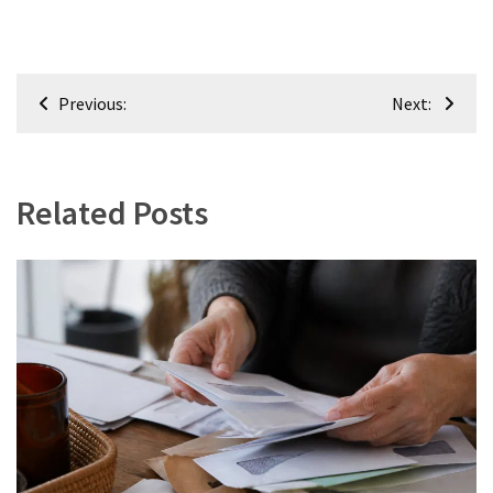
Navigation
Previous:
Next:
de
l’article
Related Posts