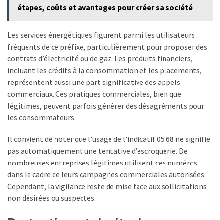
Business
étapes, coûts et avantages pour créer sa société
(10)
Les services énergétiques figurent parmi les utilisateurs
Uncategorized
fréquents de ce préfixe, particulièrement pour proposer des
(7)
contrats d’électricité ou de gaz. Les produits financiers,
incluant les crédits à la consommation et les placements,
Entreprises
représentent aussi une part significative des appels
(6)
commerciaux. Ces pratiques commerciales, bien que
légitimes, peuvent parfois générer des désagréments pour
les consommateurs.
Il convient de noter que l’usage de l’indicatif 05 68 ne signifie
pas automatiquement une tentative d’escroquerie. De
nombreuses entreprises légitimes utilisent ces numéros
dans le cadre de leurs campagnes commerciales autorisées.
Cependant, la vigilance reste de mise face aux sollicitations
non désirées ou suspectes.