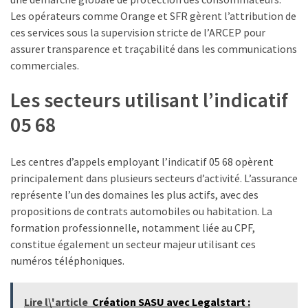
fiscaux
Les opérateurs comme Orange et SFR gèrent l’attribution de
et
ces services sous la supervision stricte de l’ARCEP pour
comment
assurer transparence et traçabilité dans les communications
les
commerciales.
déclarer
?
Les secteurs utilisant l’indicatif
05 68
MOST
USED
Les centres d’appels employant l’indicatif 05 68 opèrent
CATEGORIES
principalement dans plusieurs secteurs d’activité. L’assurance
représente l’un des domaines les plus actifs, avec des
Métiers
propositions de contrats automobiles ou habitation. La
(54)
formation professionnelle, notamment liée au CPF,
constitue également un secteur majeur utilisant ces
Ressources
numéros téléphoniques.
humaines
(26)
Lire l\'article
Création SASU avec Legalstart :