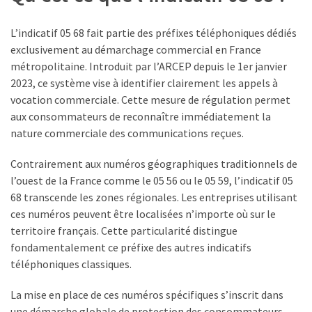
travail
:
L’indicatif 05 68 fait partie des préfixes téléphoniques dédiés
combien
exclusivement au démarchage commercial en France
de
métropolitaine. Introduit par l’ARCEP depuis le 1er janvier
temps
2023, ce système vise à identifier clairement les appels à
et
vocation commerciale. Cette mesure de régulation permet
quelles
aux consommateurs de reconnaître immédiatement la
démarches
nature commerciale des communications reçues.
?
Contrairement aux numéros géographiques traditionnels de
MDPH
l’ouest de la France comme le 05 56 ou le 05 59, l’indicatif 05
et
68 transcende les zones régionales. Les entreprises utilisant
impôt
ces numéros peuvent être localisées n’importe où sur le
sur
territoire français. Cette particularité distingue
le
fondamentalement ce préfixe des autres indicatifs
revenu
téléphoniques classiques.
:
quels
La mise en place de ces numéros spécifiques s’inscrit dans
avantages
une démarche globale de protection des consommateurs.