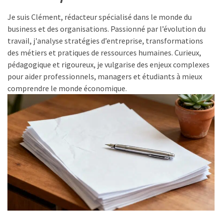
t-
Je suis Clément, rédacteur spécialisé dans le monde du
il
business et des organisations. Passionné par l’évolution du
un
travail, j'analyse stratégies d’entreprise, transformations
âge
des métiers et pratiques de ressources humaines. Curieux,
limite
pédagogique et rigoureux, je vulgarise des enjeux complexes
pour
pour aider professionnels, managers et étudiants à mieux
se
comprendre le monde économique.
porter
garant
d’une
location
?
Fissure
du
tendon
du
coude