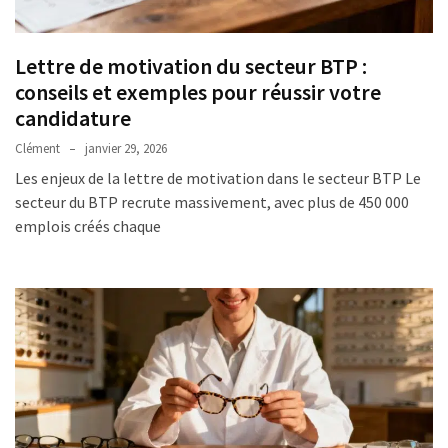
les
SMH
2026
Lettre de motivation du secteur BTP :
conseils et exemples pour réussir votre
candidature
MOST
Clément
janvier 29, 2026
USED
CATEGORIES
Les enjeux de la lettre de motivation dans le secteur BTP Le
secteur du BTP recrute massivement, avec plus de 450 000
Métiers
emplois créés chaque
(54)
Ressources
humaines
(25)
Business
(10)