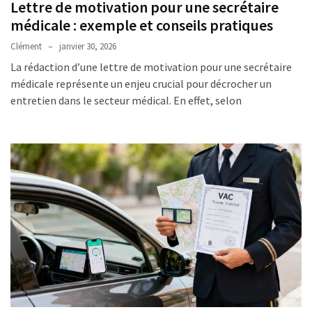
et
Lettre de motivation pour une secrétaire
arrêt
médicale : exemple et conseils pratiques
de
Clément
janvier 30, 2026
travail
La rédaction d’une lettre de motivation pour une secrétaire
:
médicale représente un enjeu crucial pour décrocher un
combien
entretien dans le secteur médical. En effet, selon
de
temps
et
quelles
démarches
?
MDPH
et
impôt
sur
le
revenu