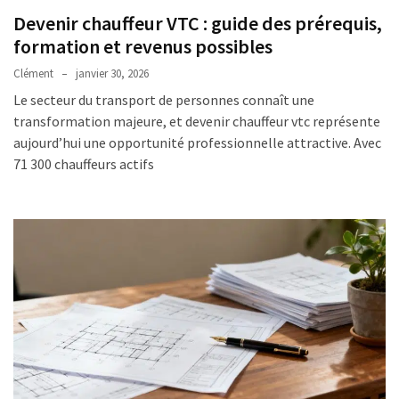
:
Devenir chauffeur VTC : guide des prérequis,
quels
formation et revenus possibles
avantages
fiscaux
Clément
janvier 30, 2026
et
Le secteur du transport de personnes connaît une
comment
transformation majeure, et devenir chauffeur vtc représente
les
aujourd’hui une opportunité professionnelle attractive. Avec
déclarer
71 300 chauffeurs actifs
?
Grille
des
salaires
dans
la
métallurgie
:
comment
lire