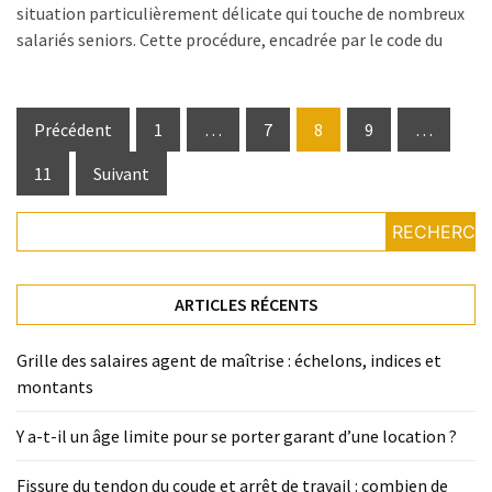
situation particulièrement délicate qui touche de nombreux
salariés seniors. Cette procédure, encadrée par le code du
Pagination
Précédent
1
…
7
8
9
…
des
11
Suivant
publications
RECHERCH
ARTICLES RÉCENTS
Grille des salaires agent de maîtrise : échelons, indices et
montants
Y a-t-il un âge limite pour se porter garant d’une location ?
Fissure du tendon du coude et arrêt de travail : combien de