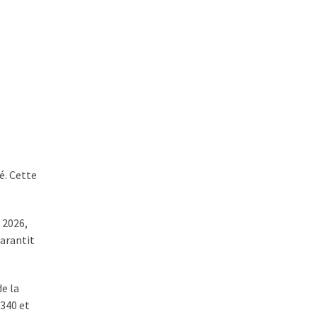
é. Cette
 2026,
garantit
e la
 340 et