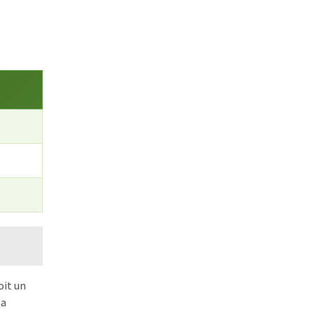
oit un
la