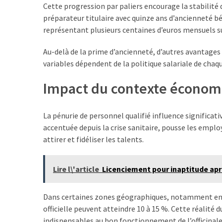
Cette progression par paliers encourage la stabilité
préparateur titulaire avec quinze ans d’ancienneté 
représentant plusieurs centaines d’euros mensuels 
Au-delà de la prime d’ancienneté, d’autres avantages
variables dépendent de la politique salariale de chaq
Impact du contexte économiq
La pénurie de personnel qualifié influence significat
accentuée depuis la crise sanitaire, pousse les empl
attirer et fidéliser les talents.
Lire l\'article
Licenciement pour inaptitude aprè
Dans certaines zones géographiques, notamment en mil
officielle peuvent atteindre 10 à 15 %. Cette réalité
indispensables au bon fonctionnement de l’officinale