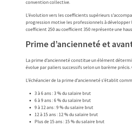
Uncategorized
convention collective.
(7)
L’évolution vers les coefficients supérieurs s’accom
Entreprises
progression motive les professionnels à développer l
(6)
coefficient 250 au coefficient 350 représente une hau
Prime d’ancienneté et ava
La prime d’ancienneté constitue un élément détermina
évolue par paliers successifs selon un barème précis. C
L’échéancier de la prime d’ancienneté s’établit comme
3 à 6 ans : 3 % du salaire brut
6 à 9 ans : 6 % du salaire brut
9 à 12 ans : 9 % du salaire brut
12 à 15 ans : 12 % du salaire brut
Plus de 15 ans : 15 % du salaire brut