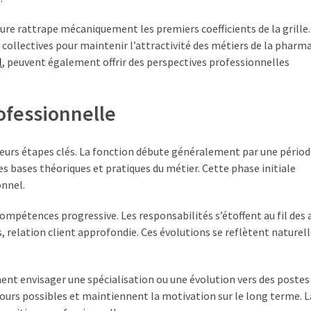
ure rattrape mécaniquement les premiers coefficients de la grille.
ollectives pour maintenir l’attractivité des métiers de la pharma
H
, peuvent également offrir des perspectives professionnelles
ofessionnelle
sieurs étapes clés. La fonction débute généralement par une pério
es bases théoriques et pratiques du métier. Cette phase initiale
onnel.
mpétences progressive. Les responsabilités s’étoffent au fil des 
, relation client approfondie. Ces évolutions se reflètent nature
nt envisager une spécialisation ou une évolution vers des postes
cours possibles et maintiennent la motivation sur le long terme. L