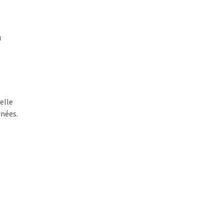
u
elle
nnées.