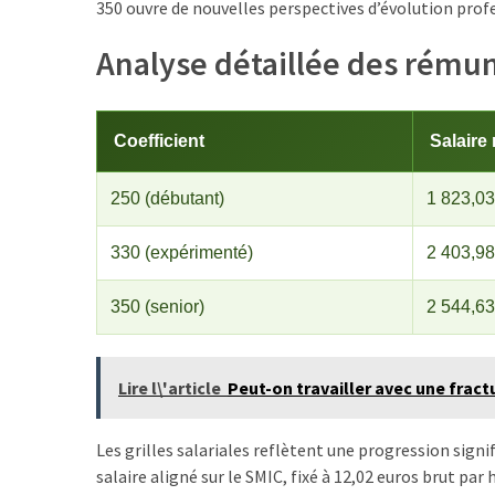
350 ouvre de nouvelles perspectives d’évolution prof
les
SMH
Analyse détaillée des rémun
2026
Coefficient
Salaire
MOST
USED
CATEGORIES
250 (débutant)
1 823,03
Métiers
330 (expérimenté)
2 403,98
(54)
350 (senior)
2 544,63
Ressources
humaines
(25)
Lire l\'article
Peut-on travailler avec une fract
Business
Les grilles salariales reflètent une progression signi
(10)
salaire aligné sur le SMIC, fixé à 12,02 euros brut pa