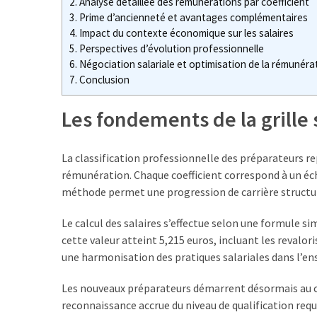
2.
Analyse détaillée des rémunérations par coefficient
:
3.
Prime d’ancienneté et avantages complémentaires
quels
4.
Impact du contexte économique sur les salaires
avantages
5.
Perspectives d’évolution professionnelle
fiscaux
6.
Négociation salariale et optimisation de la rémunéra
et
7.
Conclusion
comment
les
Les fondements de la grille
déclarer
?
La classification professionnelle des préparateurs re
Grille
rémunération. Chaque coefficient correspond à un éche
des
méthode permet une progression de carrière structur
salaires
Le calcul des salaires s’effectue selon une formule si
dans
cette valeur atteint 5,215 euros, incluant les revalo
la
une harmonisation des pratiques salariales dans l’en
métallurgie
:
Les nouveaux préparateurs démarrent désormais au co
comment
reconnaissance accrue du niveau de qualification requi
lire