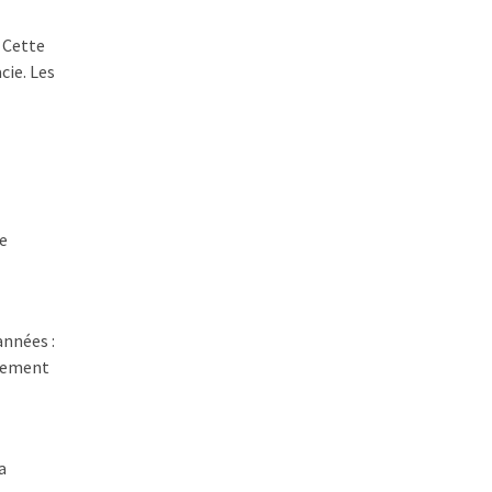
 Cette
cie. Les
de
années :
llement
a