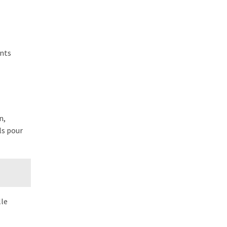
ents
n,
ls pour
lle