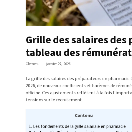
et
arrêt
de
travail
:
Grille des salaires des
combien
de
tableau des rémunérat
temps
et
Clément
janvier 27, 2026
quelles
démarches
La grille des salaires des préparateurs en pharmacie
?
2026, de nouveaux coefficients et barèmes de rémunér
MDPH
officine. Ces ajustements reflètent à la fois l’impor
et
tensions sur le recrutement.
impôt
sur
Contenu
le
1.
Les fondements de la grille salariale en pharmacie
revenu