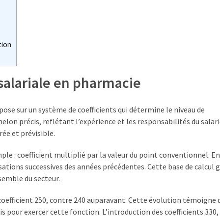
tion
 salariale en pharmacie
pose sur un système de coefficients qui détermine le niveau de
lon précis, reflétant l’expérience et les responsabilités du salari
ée et prévisible.
mple : coefficient multiplié par la valeur du point conventionnel. En
risations successives des années précédentes. Cette base de calcul 
semble du secteur.
efficient 250, contre 240 auparavant. Cette évolution témoigne d
s pour exercer cette fonction. L’introduction des coefficients 330,