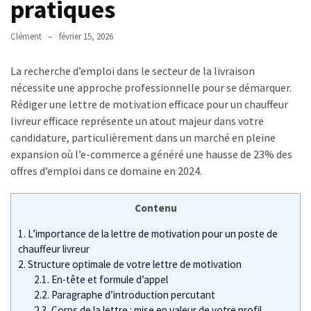
pratiques
un
âge
limite
Clément
février 15, 2026
pour
se
La recherche d’emploi dans le secteur de la livraison
porter
nécessite une approche professionnelle pour se démarquer.
garant
Rédiger une lettre de motivation efficace pour un chauffeur
d’une
livreur efficace représente un atout majeur dans votre
location
candidature, particulièrement dans un marché en pleine
?
expansion où l’e-commerce a généré une hausse de 23% des
offres d’emploi dans ce domaine en 2024.
Fissure
du
Contenu
tendon
du
1.
L’importance de la lettre de motivation pour un poste de
chauffeur livreur
coude
2.
Structure optimale de votre lettre de motivation
et
2.1.
En-tête et formule d’appel
arrêt
2.2.
Paragraphe d’introduction percutant
de
2.3.
Corps de la lettre : mise en valeur de votre profil