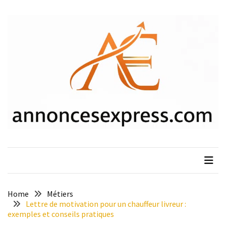
Skip
Skip
to
to
content
content
ARTICLES
RÉCENTS
Nouvelle
loi
sur
l’arrêt
maladie
des
fonctionnaires
en
2025
:
que
Home
Métiers
faut-
Lettre de motivation pour un chauffeur livreur :
exemples et conseils pratiques
il