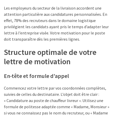
fiscaux
Les employeurs du secteur de la livraison accordent une
et
attention particulière aux candidatures personnalisées. En
comment
effet, 78% des recruteurs dans le domaine logistique
les
privilégient les candidats ayant pris le temps d’adapter leur
déclarer
lettre à l’entreprise visée. Votre motivation pour le poste
?
doit transparaître dès les premières lignes.
Structure optimale de votre
MOST
USED
lettre de motivation
CATEGORIES
En-tête et formule d’appel
Métiers
(54)
Commencez votre lettre par vos coordonnées complètes,
Ressources
suivies de celles du destinataire. L’objet doit être clair :
humaines
« Candidature au poste de chauffeur livreur ». Utilisez une
(26)
formule de politesse adaptée comme « Madame, Monsieur »
si vous ne connaissez pas le nom du recruteur, ou « Madame