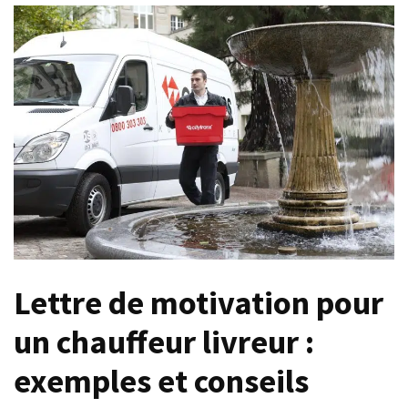
savoir
?
Grille
des
salaires
agent
de
maîtrise
:
échelons,
indices
et
montants
Lettre de motivation pour
Y
un chauffeur livreur :
a-
t-
exemples et conseils
il