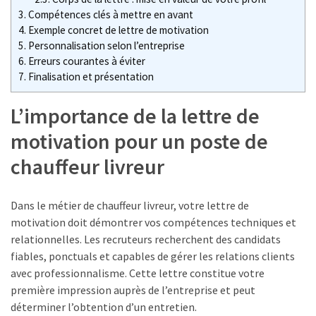
travail
3.
Compétences clés à mettre en avant
:
4.
Exemple concret de lettre de motivation
combien
5.
Personnalisation selon l’entreprise
de
6.
Erreurs courantes à éviter
temps
7.
Finalisation et présentation
et
quelles
L’importance de la lettre de
démarches
motivation pour un poste de
?
chauffeur livreur
MDPH
et
Dans le métier de chauffeur livreur, votre lettre de
impôt
motivation doit démontrer vos compétences techniques et
sur
relationnelles. Les recruteurs recherchent des candidats
le
fiables, ponctuals et capables de gérer les relations clients
revenu
avec professionnalisme. Cette lettre constitue votre
:
première impression auprès de l’entreprise et peut
quels
déterminer l’obtention d’un entretien.
avantages