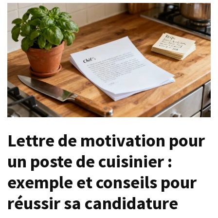
?
Fissure
du
tendon
du
coude
et
arrêt
de
travail
:
Lettre de motivation pour
combien
de
un poste de cuisinier :
temps
et
exemple et conseils pour
quelles
réussir sa candidature
démarches
?