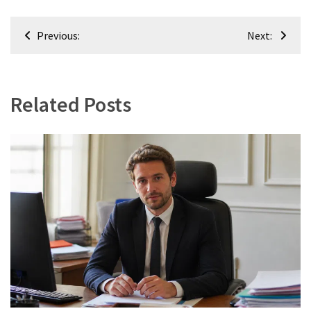
Navigation
Previous:
Next:
de
l’article
Related Posts