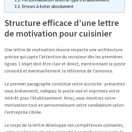
salaires
3.3.
Erreurs à éviter absolument
dans
la
Structure efficace d’une lettre
métallurgie
de motivation pour cuisinier
:
comment
lire
Une lettre de motivation réussie respecte une architecture
les
précise qui capte l’attention du recruteur dès les premières
SMH
lignes. L’objet doit être clair et direct, mentionnant le poste
2026
convoité et éventuellement la référence de l’annonce.
Travail
Le premier paragraphe constitue votre accroche : présentez-
à
vous brièvement, indiquez le poste visé et exprimez votre
domicile
intérêt pour l’établissement. Ainsi, vous montrez votre
en
motivation tout en personnalisant votre candidature selon
emballage
l’entreprise ciblée.
et
mise
Le corps de la lettre développe vos compétences culinaires,
sous
votre expérience et votre capacité à contribuer au succès de