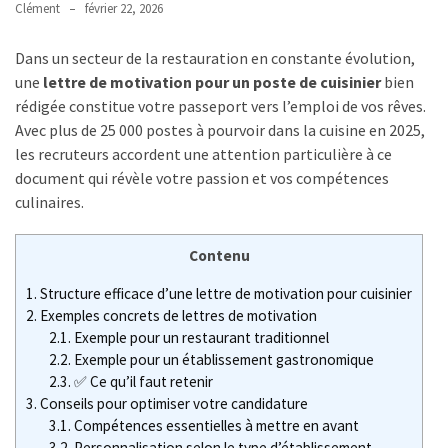
Clément
février 22, 2026
MDPH
et
Dans un secteur de la restauration en constante évolution,
impôt
une
lettre de motivation pour un poste de cuisinier
bien
sur
rédigée constitue votre passeport vers l’emploi de vos rêves.
le
Avec plus de 25 000 postes à pourvoir dans la cuisine en 2025,
revenu
les recruteurs accordent une attention particulière à ce
:
document qui révèle votre passion et vos compétences
quels
culinaires.
avantages
fiscaux
Contenu
et
comment
1.
Structure efficace d’une lettre de motivation pour cuisinier
2.
Exemples concrets de lettres de motivation
les
2.1.
Exemple pour un restaurant traditionnel
déclarer
2.2.
Exemple pour un établissement gastronomique
?
2.3.
✅ Ce qu’il faut retenir
3.
Conseils pour optimiser votre candidature
Grille
3.1.
Compétences essentielles à mettre en avant
des
3.2.
Personnalisation selon le type d’établissement