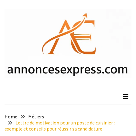
Skip
Skip
to
to
content
content
ARTICLES
RÉCENTS
Y
a-
t-
il
un
âge
limite
pour
se
porter
garant
Home
Métiers
d’une
Lettre de motivation pour un poste de cuisinier :
exemple et conseils pour réussir sa candidature
location