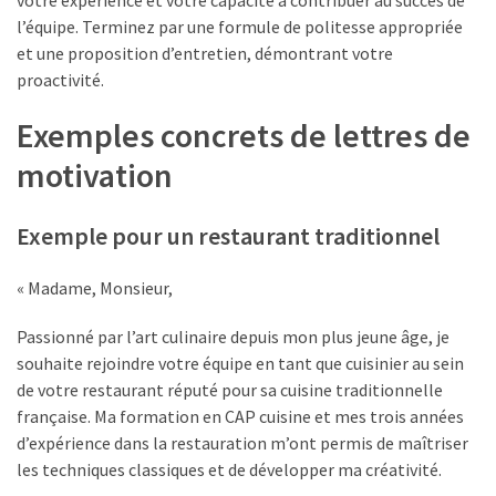
pli
l’équipe. Terminez par une formule de politesse appropriée
:
et une proposition d’entretien, démontrant votre
offres
proactivité.
légitimes
ou
Exemples concrets de lettres de
arnaques
motivation
?
Exemple pour un restaurant traditionnel
MOST
USED
« Madame, Monsieur,
CATEGORIES
Passionné par l’art culinaire depuis mon plus jeune âge, je
Métiers
souhaite rejoindre votre équipe en tant que cuisinier au sein
(54)
de votre restaurant réputé pour sa cuisine traditionnelle
française. Ma formation en CAP cuisine et mes trois années
Ressources
d’expérience dans la restauration m’ont permis de maîtriser
humaines
les techniques classiques et de développer ma créativité.
(24)