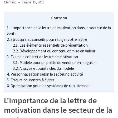
Clément
janvier 15, 2026
MDPH
et
Contenu
impôt
sur
1.
L’importance de la lettre de motivation dans le secteur de la
le
vente
revenu
2.
Structure et conseils pour rédiger votre lettre
2.1.
Les éléments essentiels de présentation
:
2.2.
Développement du contenu et mise en valeur
quels
3.
Exemple concret de lettre de motivation
avantages
3.1.
Modèle pour un poste de vendeur en magasin
fiscaux
3.2.
Analyse et points clés du modèle
et
4.
Personnalisation selon le secteur d’activité
comment
5.
Erreurs courantes à éviter
les
6.
Optimisation pour les systèmes de recrutement
déclarer
?
L’importance de la lettre de
motivation dans le secteur de la
Grille
des