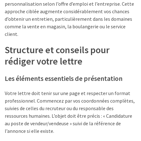
personnalisation selon l’offre d’emploi et l’entreprise. Cette
pli
approche ciblée augmente considérablement vos chances
:
d’obtenir un entretien, particulièrement dans les domaines
offres
comme la vente en magasin, la boulangerie ou le service
légitimes
client.
ou
arnaques
Structure et conseils pour
?
rédiger votre lettre
MOST
Les éléments essentiels de présentation
USED
CATEGORIES
Votre lettre doit tenir sur une page et respecter un format
Métiers
professionnel. Commencez par vos coordonnées complètes,
(54)
suivies de celles du recruteur ou du responsable des
ressources humaines. L’objet doit être précis : « Candidature
Ressources
au poste de vendeur/vendeuse » suivi de la référence de
humaines
l’annonce si elle existe.
(24)