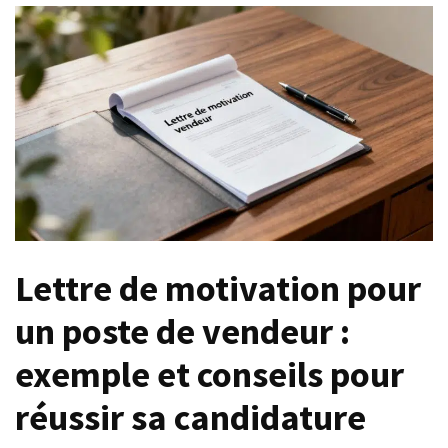
?
Fissure
du
tendon
du
coude
et
arrêt
de
travail
:
Lettre de motivation pour
combien
de
un poste de vendeur :
temps
et
exemple et conseils pour
quelles
réussir sa candidature
démarches
?