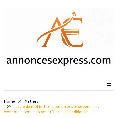
Skip
Skip
to
to
content
content
ARTICLES
RÉCENTS
Y
a-
t-
il
un
âge
limite
pour
se
porter
garant
Home
Métiers
d’une
Lettre de motivation pour un poste de vendeur :
exemple et conseils pour réussir sa candidature
location