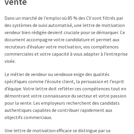
vente
salaires
dans
la
Dans un marché de l’emploi où 85 % des CV sont filtrés par
métallurgie
des systèmes de suivi automatisé, une lettre de motivation
:
vendeur bien rédigée devient cruciale pour se démarquer. Ce
comment
document accompagne votre candidature et permet aux
lire
recruteurs d’évaluer votre motivation, vos compétences
les
commerciales et votre capacité à vous adapter à l’entreprise
SMH
visée.
2026
Le métier de vendeur ou vendeuse exige des qualités
Travail
spécifiques comme l’écoute client, la persuasion et l’esprit
à
d’équipe. Votre lettre doit refléter ces compétences tout en
domicile
démontrant votre connaissance du secteur et votre passion
en
pour la vente. Les employeurs recherchent des candidats
emballage
authentiques capables de contribuer rapidement aux
et
objectifs commerciaux.
mise
Une lettre de motivation efficace se distingue par sa
sous