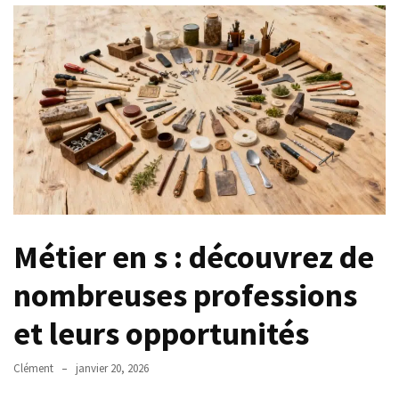
?
Fissure
du
tendon
du
coude
et
arrêt
de
travail
:
Métier en s : découvrez de
combien
de
nombreuses professions
temps
et
et leurs opportunités
quelles
démarches
Clément
janvier 20, 2026
?