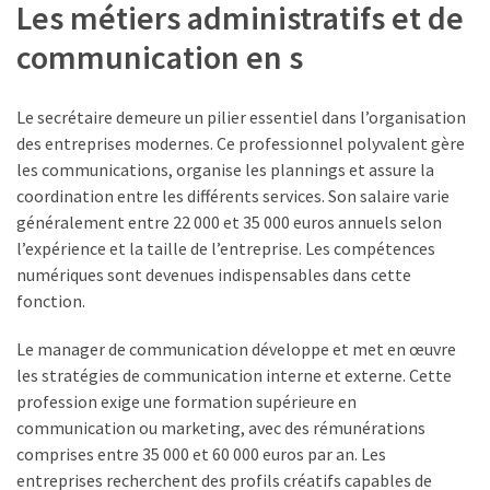
Les métiers administratifs et de
salaires
dans
communication en s
la
métallurgie
:
Le secrétaire demeure un pilier essentiel dans l’organisation
comment
des entreprises modernes. Ce professionnel polyvalent gère
lire
les communications, organise les plannings et assure la
les
coordination entre les différents services. Son salaire varie
SMH
généralement entre 22 000 et 35 000 euros annuels selon
2026
l’expérience et la taille de l’entreprise. Les compétences
numériques sont devenues indispensables dans cette
Travail
fonction.
à
domicile
Le manager de communication développe et met en œuvre
en
les stratégies de communication interne et externe. Cette
emballage
profession exige une formation supérieure en
et
communication ou marketing, avec des rémunérations
mise
comprises entre 35 000 et 60 000 euros par an. Les
sous
entreprises recherchent des profils créatifs capables de