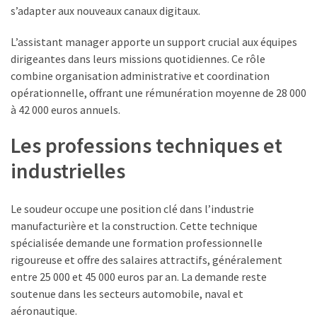
pli
s’adapter aux nouveaux canaux digitaux.
:
L’assistant manager apporte un support crucial aux équipes
offres
dirigeantes dans leurs missions quotidiennes. Ce rôle
légitimes
combine organisation administrative et coordination
ou
opérationnelle, offrant une rémunération moyenne de 28 000
arnaques
à 42 000 euros annuels.
?
Les professions techniques et
MOST
industrielles
USED
CATEGORIES
Le soudeur occupe une position clé dans l’industrie
Métiers
manufacturière et la construction. Cette technique
(54)
spécialisée demande une formation professionnelle
rigoureuse et offre des salaires attractifs, généralement
Ressources
entre 25 000 et 45 000 euros par an. La demande reste
humaines
soutenue dans les secteurs automobile, naval et
(24)
aéronautique.