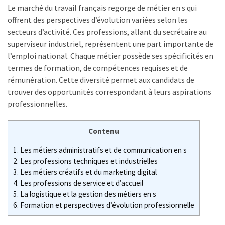
Le marché du travail français regorge de métier en s qui
MDPH
offrent des perspectives d’évolution variées selon les
et
secteurs d’activité. Ces professions, allant du secrétaire au
impôt
superviseur industriel, représentent une part importante de
sur
l’emploi national. Chaque métier possède ses spécificités en
le
termes de formation, de compétences requises et de
revenu
rémunération. Cette diversité permet aux candidats de
:
trouver des opportunités correspondant à leurs aspirations
quels
professionnelles.
avantages
fiscaux
Contenu
et
comment
1.
Les métiers administratifs et de communication en s
les
2.
Les professions techniques et industrielles
déclarer
3.
Les métiers créatifs et du marketing digital
?
4.
Les professions de service et d’accueil
5.
La logistique et la gestion des métiers en s
6.
Formation et perspectives d’évolution professionnelle
Grille
des