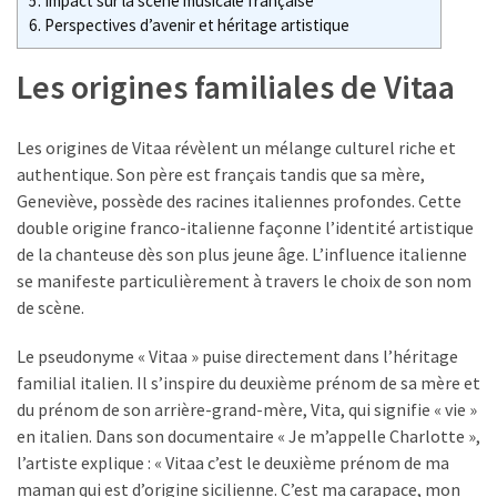
5.
Impact sur la scène musicale française
:
6.
Perspectives d’avenir et héritage artistique
quels
avantages
Les origines familiales de Vitaa
fiscaux
et
comment
Les origines de Vitaa révèlent un mélange culturel riche et
les
authentique. Son père est français tandis que sa mère,
déclarer
Geneviève, possède des racines italiennes profondes. Cette
?
double origine franco-italienne façonne l’identité artistique
de la chanteuse dès son plus jeune âge. L’influence italienne
Grille
se manifeste particulièrement à travers le choix de son nom
des
de scène.
salaires
dans
Le pseudonyme « Vitaa » puise directement dans l’héritage
la
familial italien. Il s’inspire du deuxième prénom de sa mère et
métallurgie
du prénom de son arrière-grand-mère, Vita, qui signifie « vie »
:
en italien. Dans son documentaire « Je m’appelle Charlotte »,
comment
l’artiste explique : « Vitaa c’est le deuxième prénom de ma
lire
maman qui est d’origine sicilienne. C’est ma carapace, mon