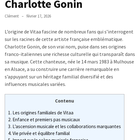
Charlotte Gonin
et
arrêt
de
Clément
février 17, 2026
travail
:
L’origine de Vitaa fascine de nombreux fans qui s’interrogent
combien
sur les racines de cette artiste française emblématique.
de
Charlotte Gonin, de son vrai nom, puise dans ses origines
temps
franco-italiennes une richesse culturelle qui transparaît dans
et
sa musique. Cette chanteuse, née le 14 mars 1983 à Mulhouse
quelles
en Alsace, a su construire une carrière remarquable en
démarches
s’appuyant sur un héritage familial diversifié et des
?
influences musicales variées.
MDPH
Contenu
et
1.
Les origines familiales de Vitaa
impôt
2.
Enfance et premiers pas musicaux
sur
3.
L’ascension musicale et les collaborations marquantes
le
4.
Vie privée et équilibre familial
revenu