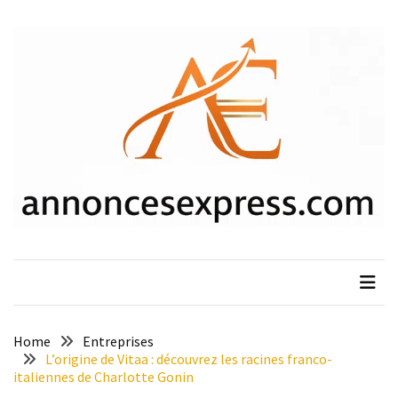
Skip
Skip
to
to
content
content
ARTICLES
RÉCENTS
Grille
des
salaires
agent
de
maîtrise
:
échelons,
indices
et
montants
Home
Entreprises
L’origine de Vitaa : découvrez les racines franco-
Y
italiennes de Charlotte Gonin
a-