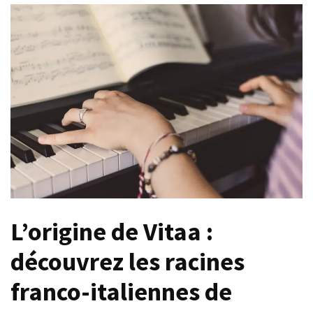
t-
il
un
âge
limite
pour
se
porter
garant
d’une
location
?
L’origine de Vitaa :
Fissure
du
découvrez les racines
tendon
du
franco-italiennes de
coude