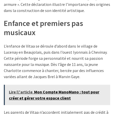
les
armure ». Cette déclaration illustre l’importance des origines
SMH
dans la construction de son identité artistique.
2026
Enfance et premiers pas
musicaux
MOST
USED
CATEGORIES
L’enfance de Vitaa se déroule d’abord dans le village de
Lucenay en Beaujolais, puis dans l’ouest lyonnais à Chevinay.
Métiers
Cette période forge sa personnalité et nourrit sa passion
(54)
naissante pour la musique. Dès l’âge de 11 ans, la jeune
Charlotte commence à chanter, bercée par des influences
Ressources
variées allant de Jacques Brel à Marvin Gaye.
humaines
(25)
Lire l\'article
Mon Compte ManoMano : tout pour
Business
créer et gérer votre espace client
(10)
Les parents de Vitaa n’accordent initialement pas de crédit à