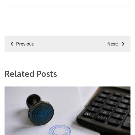
Navigation
Previous:
Next:
de
l’article
Related Posts