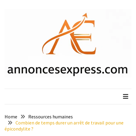
Skip
Skip
to
to
content
content
ARTICLES
RÉCENTS
Y
a-
t-
il
un
âge
limite
pour
se
porter
garant
Home
Ressources humaines
d’une
Combien de temps durer un arrêt de travail pour une
épicondylite ?
location