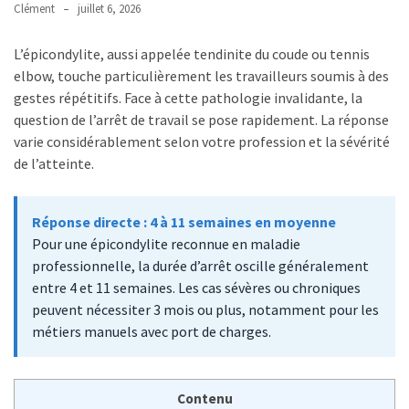
Clément
juillet 6, 2026
MDPH
et
L’épicondylite, aussi appelée tendinite du coude ou tennis
impôt
elbow, touche particulièrement les travailleurs soumis à des
sur
gestes répétitifs. Face à cette pathologie invalidante, la
le
question de l’arrêt de travail se pose rapidement. La réponse
revenu
varie considérablement selon votre profession et la sévérité
:
de l’atteinte.
quels
avantages
Réponse directe : 4 à 11 semaines en moyenne
fiscaux
Pour une épicondylite reconnue en maladie
et
professionnelle, la durée d’arrêt oscille généralement
comment
entre 4 et 11 semaines. Les cas sévères ou chroniques
les
peuvent nécessiter 3 mois ou plus, notamment pour les
déclarer
métiers manuels avec port de charges.
?
Grille
des
Contenu