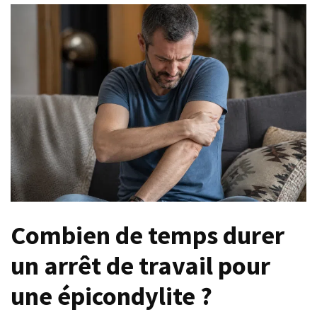
?
Fissure
du
tendon
du
coude
et
arrêt
de
travail
:
combien
de
Combien de temps durer
temps
et
un arrêt de travail pour
quelles
une épicondylite ?
démarches
?