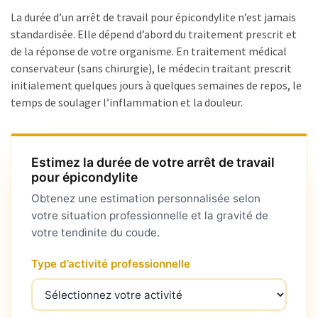
pli
La durée d’un arrêt de travail pour épicondylite n’est jamais
:
standardisée. Elle dépend d’abord du traitement prescrit et
offres
de la réponse de votre organisme. En traitement médical
légitimes
conservateur (sans chirurgie), le médecin traitant prescrit
ou
initialement quelques jours à quelques semaines de repos, le
arnaques
temps de soulager l’inflammation et la douleur.
?
MOST
Estimez la durée de votre arrêt de travail
USED
pour épicondylite
CATEGORIES
Obtenez une estimation personnalisée selon
votre situation professionnelle et la gravité de
Métiers
votre tendinite du coude.
(54)
Type d’activité professionnelle
Ressources
humaines
(24)