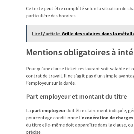
les
Ce texte peut être complété selon la situation de c
SMH
particulière des horaires.
2026
Lire l\'article
Grille des salaires dans la métal
MOST
USED
Mentions obligatoires à inté
CATEGORIES
Métiers
Pour qu’une clause ticket restaurant soit valable et
(54)
contrat de travail. Il ne s’agit pas d’un simple avan
l’employeur sur la durée.
Ressources
humaines
Part employeur et montant du titre
(25)
La
part employeur
doit être clairement indiquée, 
Business
pourcentage conditionne l’
exonération de charges
(10)
du titre elle-même doit apparaître dans la clause, ou 
précise.