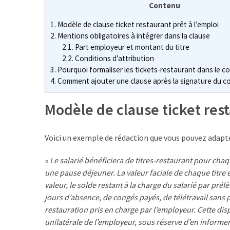
:
Contenu
quels
1.
Modèle de clause ticket restaurant prêt à l’emploi
avantages
2.
Mentions obligatoires à intégrer dans la clause
fiscaux
2.1.
Part employeur et montant du titre
et
2.2.
Conditions d’attribution
comment
3.
Pourquoi formaliser les tickets-restaurant dans le co
les
4.
Comment ajouter une clause après la signature du c
déclarer
?
Modèle de clause ticket rest
Grille
Voici un exemple de rédaction que vous pouvez adapte
des
salaires
« Le salarié bénéficiera de titres-restaurant pour chaq
dans
une pause déjeuner. La valeur faciale de chaque titre e
la
valeur, le solde restant à la charge du salarié par prél
métallurgie
jours d’absence, de congés payés, de télétravail sans p
:
restauration pris en charge par l’employeur. Cette dis
comment
unilatérale de l’employeur, sous réserve d’en informer 
lire