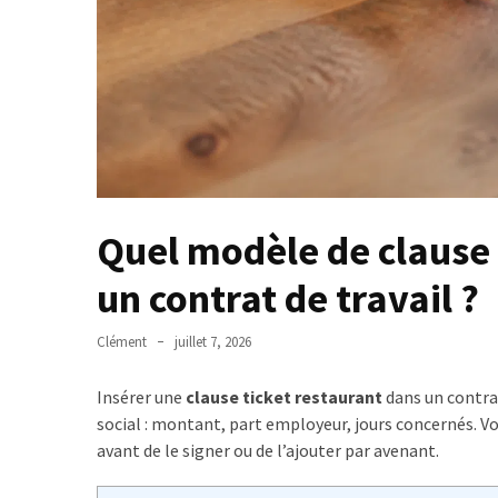
et
arrêt
de
travail
:
combien
de
temps
et
Quel modèle de clause 
quelles
démarches
un contrat de travail ?
?
Clément
juillet 7, 2026
MDPH
et
Insérer une
clause ticket restaurant
dans un contrat
impôt
social : montant, part employeur, jours concernés. Vo
sur
avant de le signer ou de l’ajouter par avenant.
le
revenu