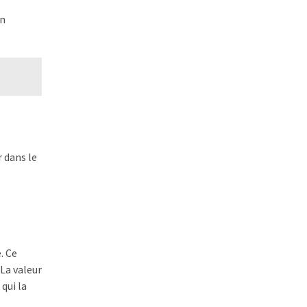
on
 dans le
e. Ce
 La valeur
qui la