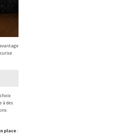
 avantage
curise
 choix
e à des
ions
n place
: