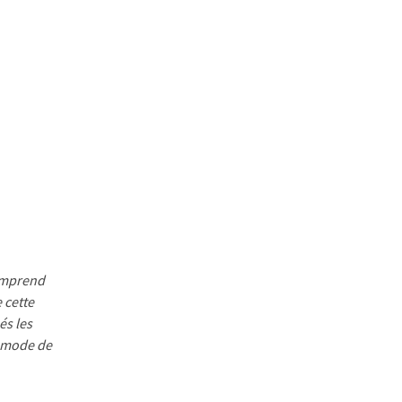
comprend
 cette
és les
e mode de