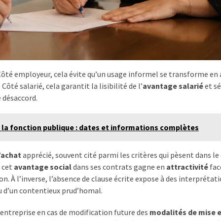
 Côté employeur, cela évite qu’un usage informel se transforme en
té salarié, cela garantit la lisibilité de l’
avantage salarié
et sé
 désaccord.
 la fonction publique : dates et informations complètes
’achat
apprécié, souvent cité parmi les critères qui pèsent dans le
t cet
avantage social
dans ses contrats gagne en
attractivité
fac
. À l’inverse, l’absence de clause écrite expose à des interprétat
u d’un contentieux prud’homal.
entreprise en cas de modification future des
modalités de mise e